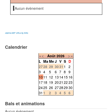
Aucun évènement
Joomla SEF URLs by Artio
Calendrier
«
<
Août
2026
>
»
L
Ma
Me
J
V
S
D
27
28
29
30
31
1
2
3
4
5
6
7
8
9
10
11
12
13
14
15
16
17
18
19
20
21
22
23
24
25
26
27
28
29
30
31
1
2
3
4
5
6
Bals et animations
Aucun évènement