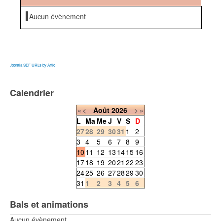
Aucun évènement
Joomla SEF URLs by Artio
Calendrier
«
<
Août
2026
>
»
L
Ma
Me
J
V
S
D
27
28
29
30
31
1
2
3
4
5
6
7
8
9
10
11
12
13
14
15
16
17
18
19
20
21
22
23
24
25
26
27
28
29
30
31
1
2
3
4
5
6
Bals et animations
Aucun évènement