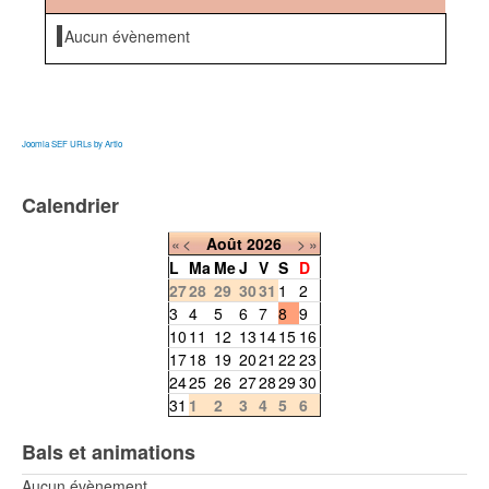
Aucun évènement
Joomla SEF URLs by Artio
Calendrier
«
<
Août
2026
>
»
L
Ma
Me
J
V
S
D
27
28
29
30
31
1
2
3
4
5
6
7
8
9
10
11
12
13
14
15
16
17
18
19
20
21
22
23
24
25
26
27
28
29
30
31
1
2
3
4
5
6
Bals et animations
Aucun évènement