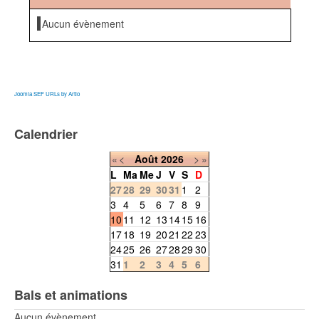
Aucun évènement
Joomla SEF URLs by Artio
Calendrier
«
<
Août
2026
>
»
L
Ma
Me
J
V
S
D
27
28
29
30
31
1
2
3
4
5
6
7
8
9
10
11
12
13
14
15
16
17
18
19
20
21
22
23
24
25
26
27
28
29
30
31
1
2
3
4
5
6
Bals et animations
Aucun évènement