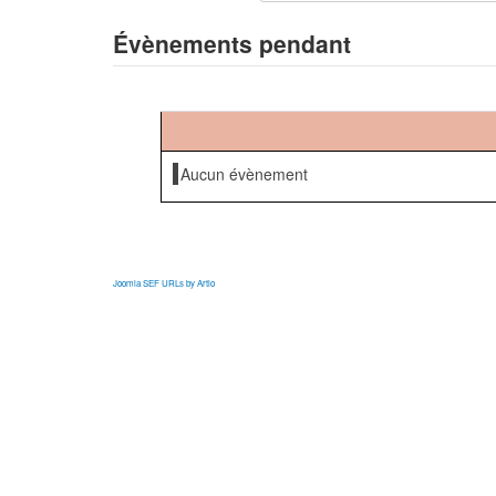
Évènements pendant
Aucun évènement
Joomla SEF URLs by Artio