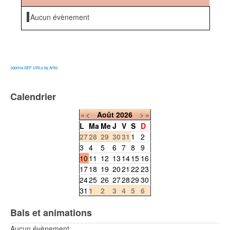
Aucun évènement
Joomla SEF URLs by Artio
Calendrier
«
<
Août
2026
>
»
L
Ma
Me
J
V
S
D
27
28
29
30
31
1
2
3
4
5
6
7
8
9
10
11
12
13
14
15
16
17
18
19
20
21
22
23
24
25
26
27
28
29
30
31
1
2
3
4
5
6
Bals et animations
Aucun évènement