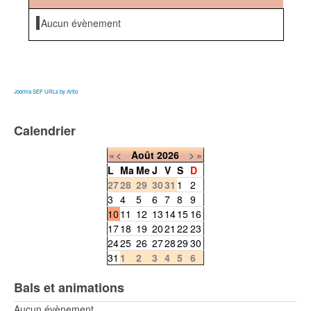
Aucun évènement
Joomla SEF URLs by Artio
Calendrier
«
<
Août
2026
>
»
L
Ma
Me
J
V
S
D
27
28
29
30
31
1
2
3
4
5
6
7
8
9
10
11
12
13
14
15
16
17
18
19
20
21
22
23
24
25
26
27
28
29
30
31
1
2
3
4
5
6
Bals et animations
Aucun évènement