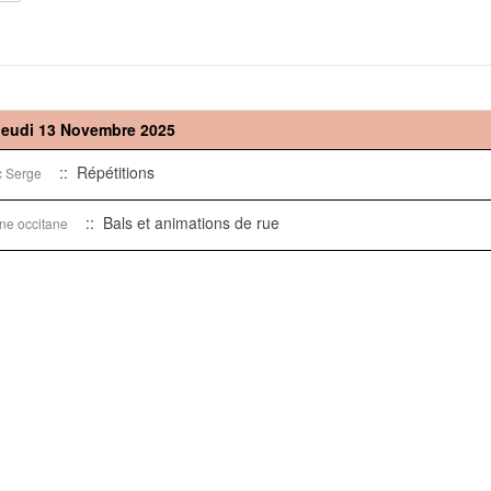
Jeudi 13 Novembre 2025
:: Répétitions
c Serge
:: Bals et animations de rue
ine occitane