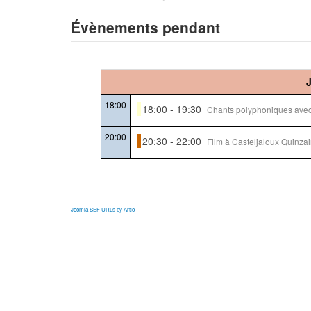
Évènements pendant
18:00
18:00 - 19:30
Chants polyphoniques ave
20:00
20:30 - 22:00
Film à Casteljaloux Quinza
Joomla SEF URLs by Artio