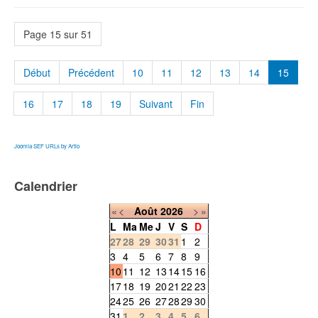
Page 15 sur 51
Début
Précédent
10
11
12
13
14
15
16
17
18
19
Suivant
Fin
Joomla SEF URLs by Artio
Calendrier
«
<
Août
2026
>
»
L
Ma
Me
J
V
S
D
27
28
29
30
31
1
2
3
4
5
6
7
8
9
10
11
12
13
14
15
16
17
18
19
20
21
22
23
24
25
26
27
28
29
30
31
1
2
3
4
5
6