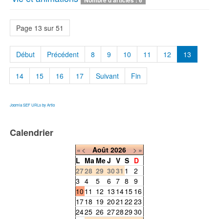
Page 13 sur 51
Début
Précédent
8
9
10
11
12
13
14
15
16
17
Suivant
Fin
Joomla SEF URLs by Artio
Calendrier
«
<
Août
2026
>
»
L
Ma
Me
J
V
S
D
27
28
29
30
31
1
2
3
4
5
6
7
8
9
10
11
12
13
14
15
16
17
18
19
20
21
22
23
24
25
26
27
28
29
30