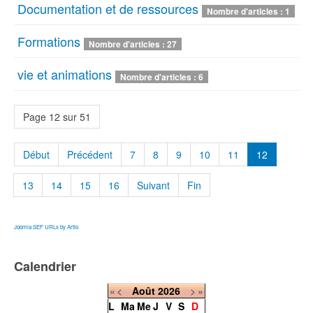
Documentation et de ressources
Nombre d'articles : 1
Formations
Nombre d'articles : 27
vie et animations
Nombre d'articles : 6
Page 12 sur 51
Début
Précédent
7
8
9
10
11
12
13
14
15
16
Suivant
Fin
Joomla SEF URLs by Artio
Calendrier
«
<
Août
2026
>
»
L
Ma
Me
J
V
S
D