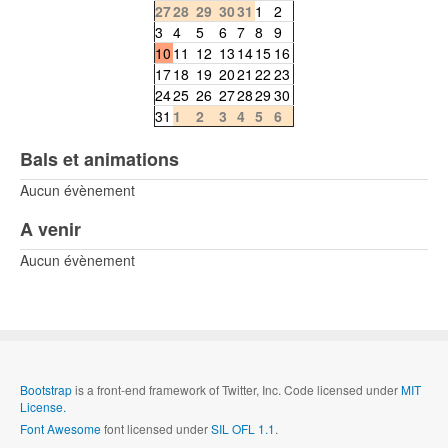
27
28
29
30
31
1
2
3
4
5
6
7
8
9
10
11
12
13
14
15
16
17
18
19
20
21
22
23
24
25
26
27
28
29
30
31
1
2
3
4
5
6
Bals et animations
Aucun évènement
A venir
Aucun évènement
Bootstrap
is a front-end framework of Twitter, Inc. Code licensed under
MIT
License.
Font Awesome
font licensed under
SIL OFL 1.1
.