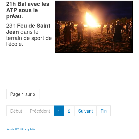
21h Bal avec les
ATP sous le
préau.
23h
Feu de Saint
dans le
Jean
terrain de sport de
l'école.
Page 1 sur 2
Début
Précédent
1
2
Suivant
Fin
Joomla SEF URLs by Artio