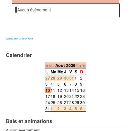
Aucun évènement
Joomla SEF URLs by Artio
Calendrier
«
<
Août
2026
>
»
L
Ma
Me
J
V
S
D
27
28
29
30
31
1
2
3
4
5
6
7
8
9
10
11
12
13
14
15
16
17
18
19
20
21
22
23
24
25
26
27
28
29
30
31
1
2
3
4
5
6
Bals et animations
Aucun évènement