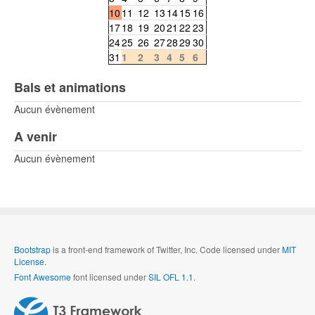
10
11
12
13
14
15
16
17
18
19
20
21
22
23
24
25
26
27
28
29
30
31
1
2
3
4
5
6
Bals et animations
Aucun évènement
A venir
Aucun évènement
Bootstrap
is a front-end framework of Twitter, Inc. Code licensed under
MIT
License.
Font Awesome
font licensed under
SIL OFL 1.1
.