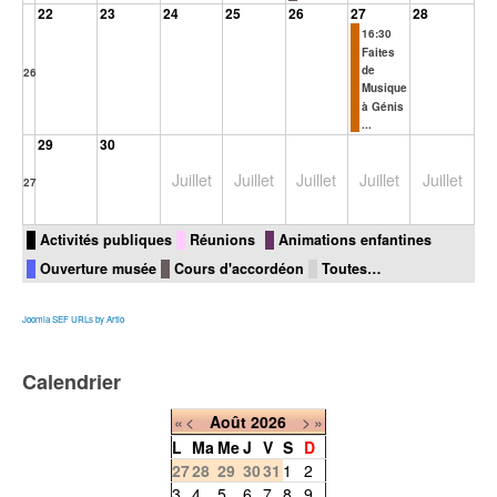
22
23
24
25
26
27
28
16:30
Faites
de
26
Musique
à Génis
...
29
30
Juillet
Juillet
Juillet
Juillet
Juillet
27
Activités publiques
Réunions
Animations enfantines
Ouverture musée
Cours d'accordéon
Toutes…
Joomla SEF URLs by Artio
Calendrier
«
<
Août
2026
>
»
L
Ma
Me
J
V
S
D
27
28
29
30
31
1
2
3
4
5
6
7
8
9