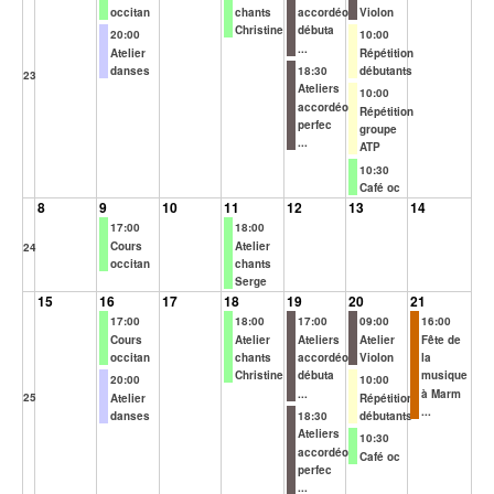
occitan
chants
accordéon
Violon
Christine
débuta
20:00
10:00
...
Atelier
Répétition
danses
18:30
débutants
23
Ateliers
10:00
accordéon
Répétition
perfec
groupe
...
ATP
10:30
Café oc
8
9
10
11
12
13
14
17:00
18:00
Cours
Atelier
24
occitan
chants
Serge
15
16
17
18
19
20
21
17:00
18:00
17:00
09:00
16:00
Cours
Atelier
Ateliers
Atelier
Fête de
occitan
chants
accordéon
Violon
la
Christine
débuta
musique
20:00
10:00
...
à Marm
25
Atelier
Répétition
...
danses
18:30
débutants
Ateliers
10:30
accordéon
Café oc
perfec
...