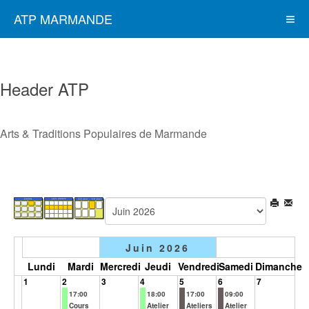
ATP MARMANDE
Header ATP
Arts & Traditions Populaires de Marmande
Juin 2026
Lundi
Mardi
Mercredi
Jeudi
Vendredi
Samedi
Dimanche
1
2
3
4
5
6
7
17:00
18:00
17:00
09:00
Cours
Atelier
Ateliers
Atelier