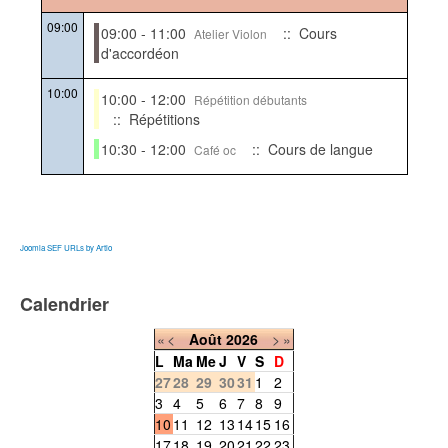
09:00
09:00 - 11:00
:: Cours
Atelier Violon
d'accordéon
10:00
10:00 - 12:00
Répétition débutants
:: Répétitions
10:30 - 12:00
:: Cours de langue
Café oc
Joomla SEF URLs by Artio
Calendrier
«
<
Août
2026
>
»
L
Ma
Me
J
V
S
D
27
28
29
30
31
1
2
3
4
5
6
7
8
9
10
11
12
13
14
15
16
17
18
19
20
21
22
23