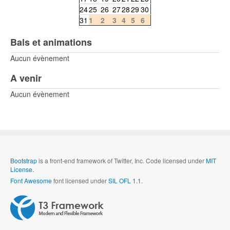
24
25
26
27
28
29
30
31
1
2
3
4
5
6
Bals et animations
Aucun évènement
A venir
Aucun évènement
Bootstrap
is a front-end framework of Twitter, Inc. Code licensed under
MIT
License.
Font Awesome
font licensed under
SIL OFL 1.1
.