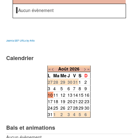
Aucun évènement
Joomla SEF URLs by Artio
Calendrier
«
<
Août
2026
>
»
L
Ma
Me
J
V
S
D
27
28
29
30
31
1
2
3
4
5
6
7
8
9
10
11
12
13
14
15
16
17
18
19
20
21
22
23
24
25
26
27
28
29
30
31
1
2
3
4
5
6
Bals et animations
Aucun évènement