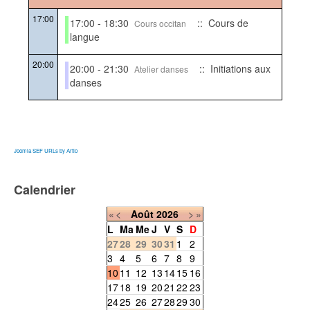
17:00
17:00 - 18:30
:: Cours de
Cours occitan
langue
20:00
20:00 - 21:30
:: Initiations aux
Atelier danses
danses
Joomla SEF URLs by Artio
Calendrier
«
<
Août
2026
>
»
L
Ma
Me
J
V
S
D
27
28
29
30
31
1
2
3
4
5
6
7
8
9
10
11
12
13
14
15
16
17
18
19
20
21
22
23
24
25
26
27
28
29
30