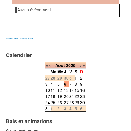
Aucun évènement
Joomla SEF URLs by Artio
Calendrier
«
<
Août
2026
>
»
L
Ma
Me
J
V
S
D
27
28
29
30
31
1
2
3
4
5
6
7
8
9
10
11
12
13
14
15
16
17
18
19
20
21
22
23
24
25
26
27
28
29
30
31
1
2
3
4
5
6
Bals et animations
Aucun évènement