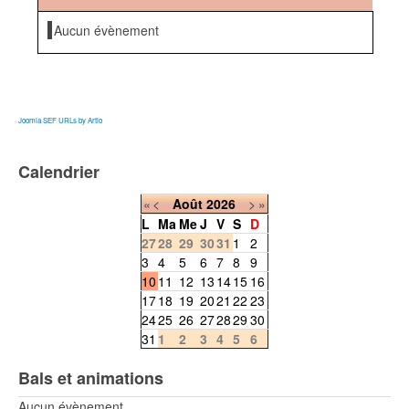
Aucun évènement
Joomla SEF URLs by Artio
Calendrier
«
<
Août
2026
>
»
L
Ma
Me
J
V
S
D
27
28
29
30
31
1
2
3
4
5
6
7
8
9
10
11
12
13
14
15
16
17
18
19
20
21
22
23
24
25
26
27
28
29
30
31
1
2
3
4
5
6
Bals et animations
Aucun évènement