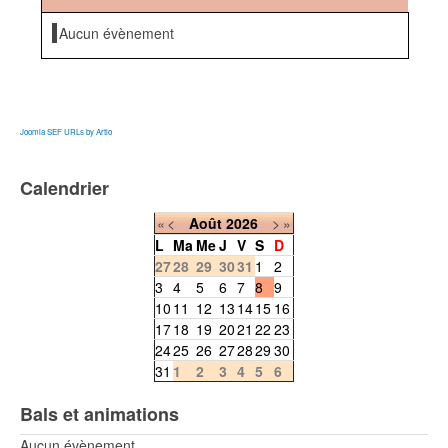
Aucun évènement
Joomla SEF URLs by Artio
Calendrier
«
<
Août
2026
>
»
L
Ma
Me
J
V
S
D
27
28
29
30
31
1
2
3
4
5
6
7
8
9
10
11
12
13
14
15
16
17
18
19
20
21
22
23
24
25
26
27
28
29
30
31
1
2
3
4
5
6
Bals et animations
Aucun évènement