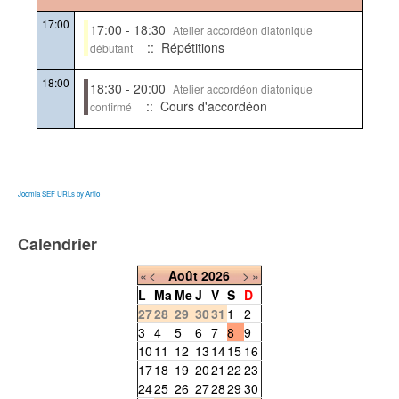
17:00
17:00 - 18:30
Atelier accordéon diatonique
:: Répétitions
débutant
18:00
18:30 - 20:00
Atelier accordéon diatonique
:: Cours d'accordéon
confirmé
Joomla SEF URLs by Artio
Calendrier
«
<
Août
2026
>
»
L
Ma
Me
J
V
S
D
27
28
29
30
31
1
2
3
4
5
6
7
8
9
10
11
12
13
14
15
16
17
18
19
20
21
22
23
24
25
26
27
28
29
30