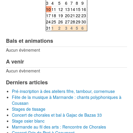
3
4
5
6
7
8
9
10
11
12
13
14
15
16
17
18
19
20
21
22
23
24
25
26
27
28
29
30
31
1
2
3
4
5
6
Bals et animations
Aucun évènement
A venir
Aucun évènement
Derniers articles
Pré-inscription à des ateliers fifre, tambour, cornemuse
Fête de la musique à Marmande : chants polyphoniques à
Coussan
Stages de tissage
Concert de chorales et bal à Gajac de Bazas 33
Stage osier blanc
Marmande au fil des arts : Rencontre de Chorales
Concert Gric de Prat à Cocumont