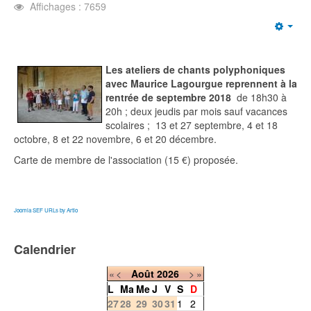
Affichages : 7659
Emp
Les ateliers de chants polyphoniques
avec Maurice Lagourgue reprennent à la
rentrée de septembre 2018
de 18h30 à
20h ; deux jeudis par mois sauf vacances
scolaires ; 13 et 27 septembre, 4 et 18
octobre, 8 et 22 novembre, 6 et 20 décembre.
Carte de membre de l'association (15 €) proposée.
Joomla SEF URLs by Artio
Calendrier
«
<
Août
2026
>
»
L
Ma
Me
J
V
S
D
27
28
29
30
31
1
2