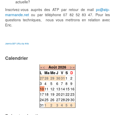
actuelle?
Inscrivez-vous auprès des ATP par retour de mail
pc@atp-
marmande.net
ou par téléphone 07 82 52 83 47. Pour les
questions techniques, nous vous mettrons en relation avec
Eric.
Joomla SEF URLs by Artio
Calendrier
«
<
Août
2026
>
»
L
Ma
Me
J
V
S
D
27
28
29
30
31
1
2
3
4
5
6
7
8
9
10
11
12
13
14
15
16
17
18
19
20
21
22
23
24
25
26
27
28
29
30
31
1
2
3
4
5
6