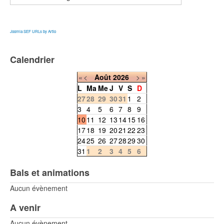
Joomla SEF URLs by Artio
Calendrier
«
<
Août
2026
>
»
L
Ma
Me
J
V
S
D
27
28
29
30
31
1
2
3
4
5
6
7
8
9
10
11
12
13
14
15
16
17
18
19
20
21
22
23
24
25
26
27
28
29
30
31
1
2
3
4
5
6
Bals et animations
Aucun évènement
A venir
Aucun évènement