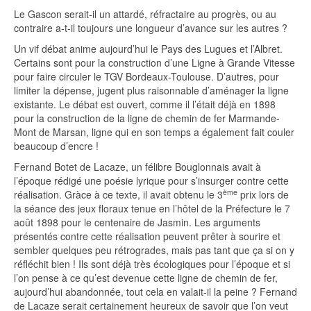
Le Gascon serait-il un attardé, réfractaire au progrès, ou au
contraire a-t-il toujours une longueur d’avance sur les autres ?
Un vif débat anime aujourd’hui le Pays des Lugues et l’Albret.
Certains sont pour la construction d’une Ligne à Grande Vitesse
pour faire circuler le TGV Bordeaux-Toulouse. D’autres, pour
limiter la dépense, jugent plus raisonnable d’aménager la ligne
existante. Le débat est ouvert, comme il l’était déjà en 1898
pour la construction de la ligne de chemin de fer Marmande-
Mont de Marsan, ligne qui en son temps a également fait couler
beaucoup d’encre !
Fernand Botet de Lacaze, un félibre Bouglonnais avait à
l’époque rédigé une poésie lyrique pour s’insurger contre cette
ème
réalisation. Gràce à ce texte, il avait obtenu le 3
prix lors de
la séance des jeux floraux tenue en l’hôtel de la Préfecture le 7
août 1898 pour le centenaire de Jasmin. Les arguments
présentés contre cette réalisation peuvent prêter à sourire et
sembler quelques peu rétrogrades, mais pas tant que ça si on y
réfléchit bien ! Ils sont déjà très écologiques pour l’époque et si
l’on pense à ce qu’est devenue cette ligne de chemin de fer,
aujourd’hui abandonnée, tout cela en valait-il la peine ? Fernand
de Lacaze serait certainement heureux de savoir que l’on veut