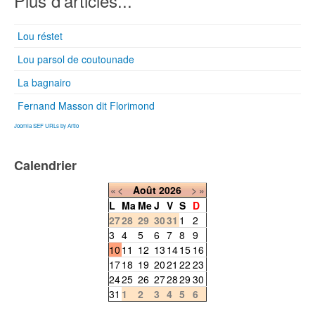
Plus d'articles...
Lou réstet
Lou parsol de coutounade
La bagnairo
Fernand Masson dit Florimond
Joomla SEF URLs by Artio
Calendrier
«
<
Août
2026
>
»
L
Ma
Me
J
V
S
D
27
28
29
30
31
1
2
3
4
5
6
7
8
9
10
11
12
13
14
15
16
17
18
19
20
21
22
23
24
25
26
27
28
29
30
31
1
2
3
4
5
6