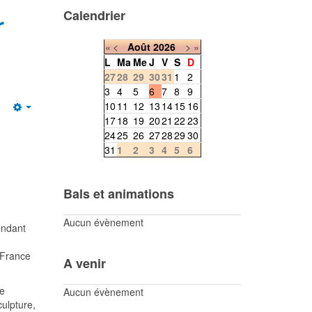
r
Calendrier
«
<
Août
2026
>
»
L
Ma
Me
J
V
S
D
27
28
29
30
31
1
2
3
4
5
6
7
8
9
10
11
12
13
14
15
16
Empty
17
18
19
20
21
22
23
24
25
26
27
28
29
30
31
1
2
3
4
5
6
Bals et animations
Aucun évènement
endant
e France
A venir
de
Aucun évènement
culpture,