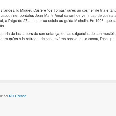
s landés, lo Miquèu Carrère “de Tòmas” qu’es un cosinèr de tria e tan
o capcosinèr bordalés Jean-Marie Amat davant de venir cap de cosina 
 à l’atge de 27 ans, per ua estela au guida Michelin. En 1996, que s
in.
parla de las sabors de son enfança, de las exigéncias de son mestèir
adara qu’es a la retirada, de sas navèras passions : lo casau, l’esculptu
d under
MIT License.