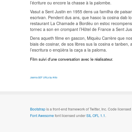
l’écriture ou encore la chasse à la palombe.
Vasut a Sent Justin en 1955 dens ua familha de paisan
escrivan. Pendent dus ans, que hasoc la cosina dab l
restaurant La Chamade a Bordèu on estoc recompensat,
tornec a son en crompant l’Hôtel de France a Sent Just
Dens aqueth filme en gascon, Miquèu Carrère que nos 
biais de cosinar, de sos libres sus la cosina e tanben, 
l’escritura o enqüèra la caça a la paloma.
Film suivi d'une conversation avec le réalisateur.
Joomla SEF URLs by Artio
Bootstrap
is a front-end framework of Twitter, Inc. Code license
Font Awesome
font licensed under
SIL OFL 1.1
.