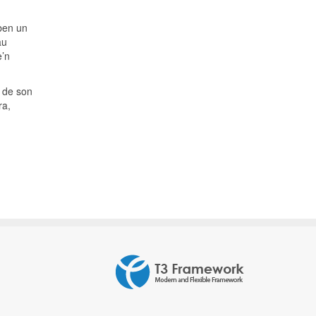
ben un
au
e’n
, de son
ra,