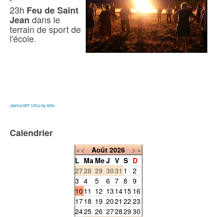
23h
Feu de Saint
dans le
Jean
terrain de sport de
l'école.
Joomla SEF URLs by Artio
Calendrier
«
<
Août
2026
>
»
L
Ma
Me
J
V
S
D
27
28
29
30
31
1
2
3
4
5
6
7
8
9
10
11
12
13
14
15
16
17
18
19
20
21
22
23
24
25
26
27
28
29
30