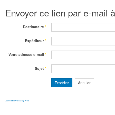
Envoyer ce lien par e-mail 
Destinataire
*
Expéditeur
*
Votre adresse e-mail
*
Sujet
*
Expédier
Annuler
Joomla SEF URLs by Artio