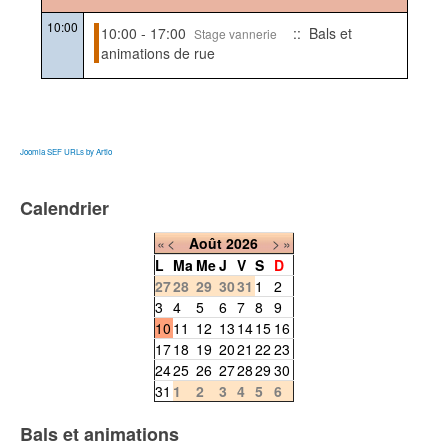
10:00
10:00 - 17:00
:: Bals et
Stage vannerie
animations de rue
Joomla SEF URLs by Artio
Calendrier
«
<
Août
2026
>
»
L
Ma
Me
J
V
S
D
27
28
29
30
31
1
2
3
4
5
6
7
8
9
10
11
12
13
14
15
16
17
18
19
20
21
22
23
24
25
26
27
28
29
30
31
1
2
3
4
5
6
Bals et animations