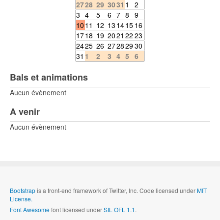
27
28
29
30
31
1
2
3
4
5
6
7
8
9
10
11
12
13
14
15
16
17
18
19
20
21
22
23
24
25
26
27
28
29
30
31
1
2
3
4
5
6
Bals et animations
Aucun évènement
A venir
Aucun évènement
Bootstrap
is a front-end framework of Twitter, Inc. Code licensed under
MIT
License.
Font Awesome
font licensed under
SIL OFL 1.1
.