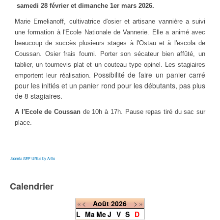
samedi 28 février et dimanche 1er mars 2026.
Marie Emelianoff, cultivatrice d'osier et artisane vannière a suivi
une formation à l'Ecole Nationale de Vannerie. Elle a animé avec
beaucoup de succès plusieurs stages à l'Ostau et à l'escola de
Coussan.
Osier frais fourni. Porter son sécateur bien affûté, un
tablier, un tournevis plat et u
n couteau type opinel. Les stagiaires
ossibilité de faire un panier carré
emportent leur réalisation. P
pour les initiés et un panier rond pour les débutants, pas plus
de 8 stagiaires.
A l'Ecole de Coussan
de 10h à 17h. Pause repas tiré du sac sur
place.
Joomla SEF URLs by Artio
Calendrier
«
<
Août
2026
>
»
L
Ma
Me
J
V
S
D