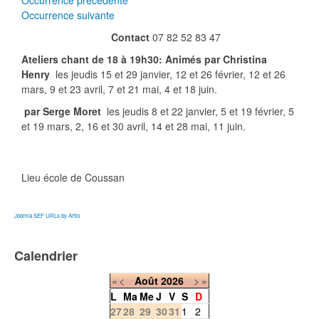
Occurrence précédente
Occurrence suivante
Contact
07 82 52 83 47
Ateliers chant de 18 à 19h30: Animés par Christina
Henry
les jeudis 15 et 29 janvier, 12 et 26 février, 12 et 26
mars, 9 et 23 avril, 7 et 21 mai, 4 et 18 juin.
par Serge Moret
les jeudis 8 et 22 janvier, 5 et 19 février, 5
et 19 mars, 2, 16 et 30 avril, 14 et 28 mai, 11 juin.
Lieu
école de Coussan
Joomla SEF URLs by Artio
Calendrier
«
<
Août
2026
>
»
L
Ma
Me
J
V
S
D
27
28
29
30
31
1
2