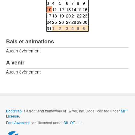
3
4
5
6
7
8
9
10
11
12
13
14
15
16
17
18
19
20
21
22
23
24
25
26
27
28
29
30
31
1
2
3
4
5
6
Bals et animations
Aucun évènement
A venir
Aucun évènement
Bootstrap
is a front-end framework of Twitter, Inc. Code licensed under
MIT
License.
Font Awesome
font licensed under
SIL OFL 1.1
.