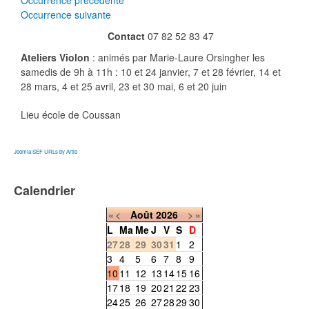
Occurrence précédente
Occurrence suivante
Contact
07 82 52 83 47
Ateliers Violon
: animés par Marie-Laure Orsingher les
samedis de 9h à 11h : 10 et 24 janvier, 7 et 28 février, 14 et
28 mars, 4 et 25 avril, 23 et 30 mai, 6 et 20 juin
Lieu
école de Coussan
Joomla SEF URLs by Artio
Calendrier
«
<
Août
2026
>
»
L
Ma
Me
J
V
S
D
27
28
29
30
31
1
2
3
4
5
6
7
8
9
10
11
12
13
14
15
16
17
18
19
20
21
22
23
24
25
26
27
28
29
30