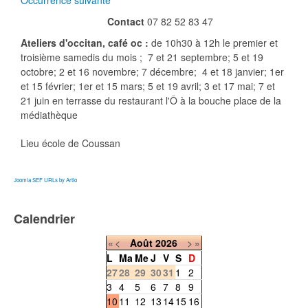
Occurrence suivante
Contact
07 82 52 83 47
Ateliers d'occitan, café oc :
de 10h30 à 12h le premier et
troisième samedis du mois ; 7 et 21 septembre; 5 et 19
octobre; 2 et 16 novembre; 7 décembre; 4 et 18 janvier; 1er
et 15 février; 1er et 15 mars; 5 et 19 avril; 3 et 17 mai; 7 et
21 juin en terrasse du restaurant l'Ô à la bouche place de la
médiathèque
Lieu
école de Coussan
Joomla SEF URLs by Artio
Calendrier
«
<
Août
2026
>
»
L
Ma
Me
J
V
S
D
27
28
29
30
31
1
2
3
4
5
6
7
8
9
10
11
12
13
14
15
16