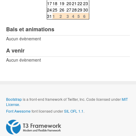
17
18
19
20
21
22
23
24
25
26
27
28
29
30
31
1
2
3
4
5
6
Bals et animations
Aucun évènement
A venir
Aucun évènement
Bootstrap
is a front-end framework of Twitter, Inc. Code licensed under
MIT
License.
Font Awesome
font licensed under
SIL OFL 1.1
.