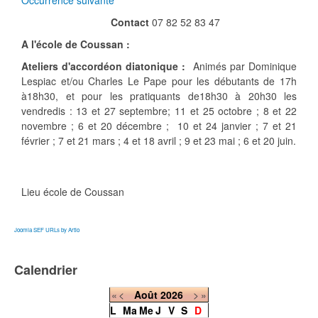
Occurrence suivante
Contact
07 82 52 83 47
A l'école de Coussan :
Ateliers d'accordéon diatonique :
Animés par Dominique
Lespiac et/ou Charles Le Pape pour les débutants de 17h
à18h30, et pour les pratiquants de18h30 à 20h30 les
vendredis : 13 et 27 septembre; 11 et 25 octobre ; 8 et 22
novembre ; 6 et 20 décembre ; 10 et 24 janvier ; 7 et 21
février ; 7 et 21 mars ; 4 et 18 avril ; 9 et 23 mai ; 6 et 20 juin.
Lieu
école de Coussan
Joomla SEF URLs by Artio
Calendrier
«
<
Août
2026
>
»
L
Ma
Me
J
V
S
D