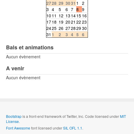
27
28
29
30
31
1
2
3
4
5
6
7
8
9
10
11
12
13
14
15
16
17
18
19
20
21
22
23
24
25
26
27
28
29
30
31
1
2
3
4
5
6
Bals et animations
Aucun évènement
A venir
Aucun évènement
Bootstrap
is a front-end framework of Twitter, Inc. Code licensed under
MIT
License.
Font Awesome
font licensed under
SIL OFL 1.1
.